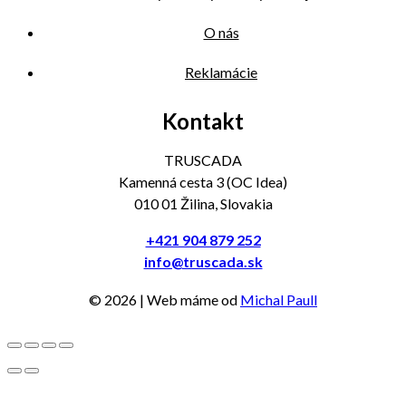
O nás
Reklamácie
Kontakt
TRUSCADA
Kamenná cesta 3 (OC Idea)
010 01 Žilina, Slovakia
+421 904 879 252
info@truscada.sk
©
2026
| Web máme od
Michal Paull