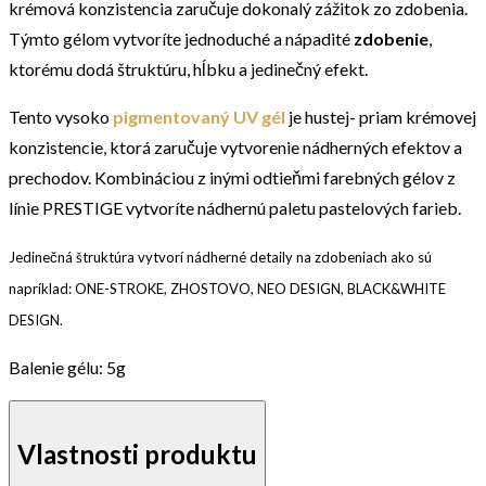
krémová konzistencia zaručuje dokonalý zážitok zo zdobenia.
Týmto gélom vytvoríte jednoduché a nápadité
zdobenie
,
ktorému dodá štruktúru, hĺbku a jedinečný efekt.
Tento vysoko
pigmentovaný UV gél
je hustej- priam krémovej
konzistencie, ktorá zaručuje vytvorenie nádherných efektov a
prechodov. Kombináciou z inými odtieňmi farebných gélov z
línie PRESTIGE vytvoríte nádhernú paletu pastelových farieb.
Jedinečná štruktúra vytvorí nádherné detaily na zdobeniach ako sú
napríklad: ONE-STROKE, ZHOSTOVO, NEO DESIGN, BLACK&WHITE
DESIGN.
Balenie gélu: 5g
Vlastnosti produktu