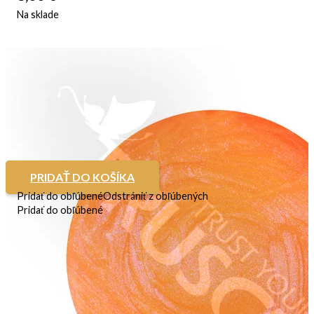
Na sklade
PRIDAŤ DO KOŠÍKA
Pridať do obľúbené
Odstrániť z obľúbených
Pridať do obľúbené
Farebný UV gél Iris
8,00
€
Na sklade