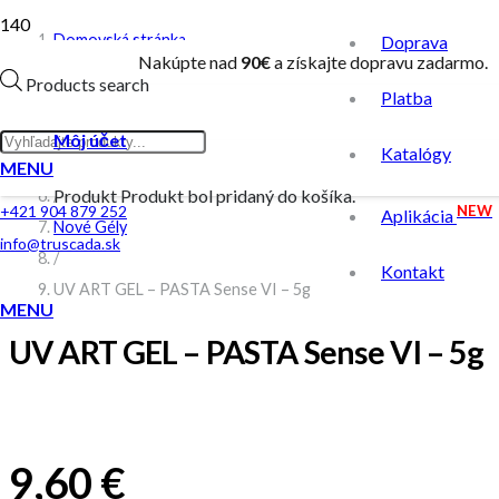
Domovská stránka
Doprava
Nakúpte nad
90€
a získajte dopravu zadarmo.
/
Products search
Platba
Obchod
/
Môj účet
Katalógy
Novinky
MENU
Produkt
Produkt
bol pridaný do košíka.
/
NEW
+421 904 879 252
Aplikácia
Nové Gély
info@truscada.sk
/
Kontakt
UV ART GEL – PASTA Sense VI – 5g
MENU
UV ART GEL – PASTA Sense VI – 5g
9,60
€