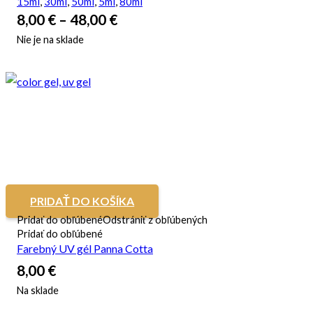
15ml
,
30ml
,
50ml
,
5ml
,
80ml
8,00
€
–
48,00
€
Nie je na sklade
PRIDAŤ DO KOŠÍKA
Pridať do obľúbené
Odstrániť z obľúbených
Pridať do obľúbené
Farebný UV gél Panna Cotta
8,00
€
Na sklade