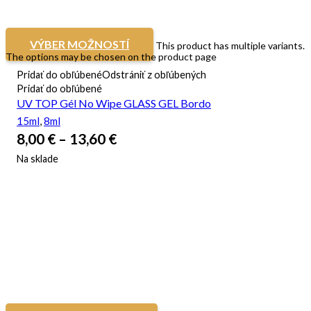
VÝBER MOŽNOSTÍ
This product has multiple variants.
The options may be chosen on the product page
Pridať do obľúbené
Odstrániť z obľúbených
Pridať do obľúbené
UV TOP Gél No Wipe GLASS GEL Bordo
15ml
,
8ml
8,00
€
–
13,60
€
Na sklade