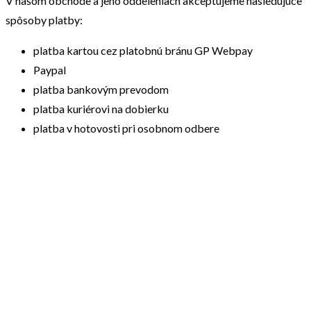
V našom obchode a jeho oddeleniach akceptujeme nasledujúce
spôsoby platby:
platba kartou cez platobnú bránu GP Webpay
Paypal
platba bankovým prevodom
platba kuriérovi na dobierku
platba v hotovosti pri osobnom odbere