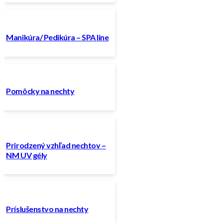
Manikúra/ Pedikúra – SPA line
Pomôcky na nechty
Prirodzený vzhľad nechtov –
NM UV gély
Príslušenstvo na nechty