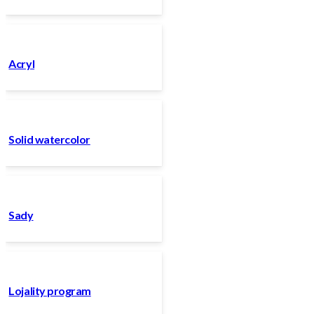
Acryl
Solid watercolor
Sady
Lojality program