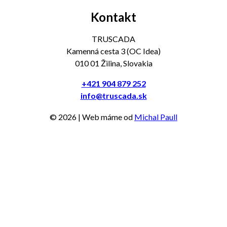
Kontakt
TRUSCADA
Kamenná cesta 3 (OC Idea)
010 01 Žilina, Slovakia
+421 904 879 252
info@truscada.sk
©
2026
| Web máme od
Michal Paull