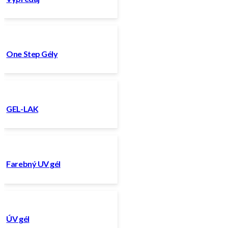
One Step Gély
GEL-LAK
Farebný UV gél
ÚV gél