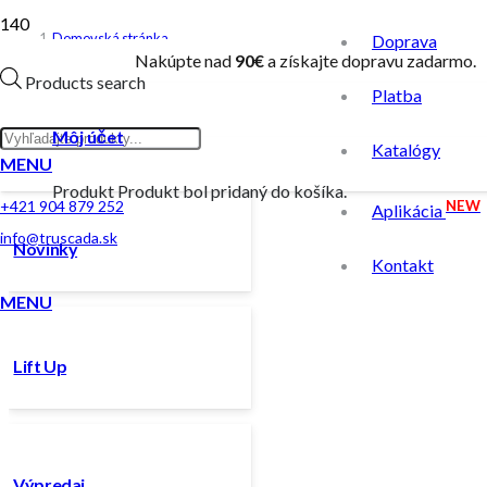
Domovská stránka
Doprava
Nakúpte nad
90€
a získajte dopravu zadarmo.
/
Products search
Platba
Produkt Objem
/
Môj účet
Katalógy
80ml
MENU
Produkt
Produkt
bol pridaný do košíka.
NEW
+421 904 879 252
Aplikácia
info@truscada.sk
Novinky
Kontakt
MENU
Lift Up
Výpredaj