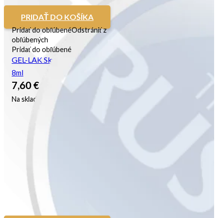
PRIDAŤ DO KOŠÍKA
Pridať do obľúbené
Odstrániť z
obľúbených
Pridať do obľúbené
GEL-LAK Skyline Chic
8ml
7,60
€
Na sklade