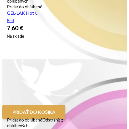
obľúbených
Pridať do obľúbené
GEL-LAK Hot Gossip
8ml
7,60
€
Na sklade
PRIDAŤ DO KOŠÍKA
Pridať do obľúbené
Odstrániť z
obľúbených