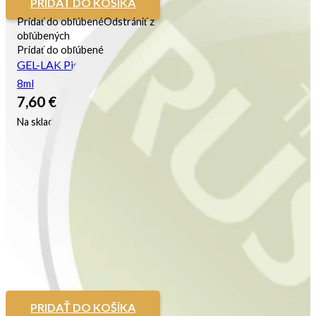
PRIDAŤ DO KOŠÍKA
Pridať do obľúbené
Odstrániť z
obľúbených
Pridať do obľúbené
GEL-LAK Pistachio Green
8ml
7,60
€
Na sklade
PRIDAŤ DO KOŠÍKA