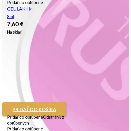
Pridať do obľúbené
GEL-LAK Hollywood Pink
8ml
7,60
€
Na sklade
PRIDAŤ DO KOŠÍKA
Pridať do obľúbené
Odstrániť z
obľúbených
Pridať do obľúbené