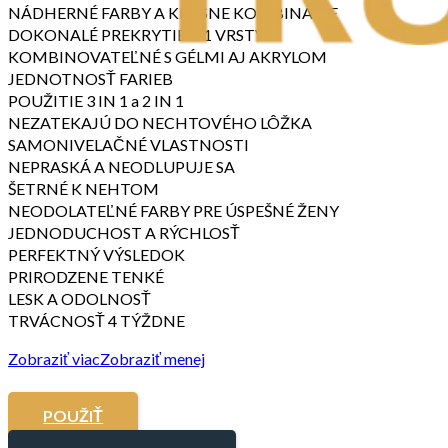
NÁDHERNÉ FARBY A KRÁSNE KOMBINÁCIE
DOKONALÉ PREKRYTIE V 1 VRSTVE
KOMBINOVATEĽNÉ S GÉLMI AJ AKRYLOM
JEDNOTNOSŤ FARIEB
POUŽITIE 3 IN 1 a 2 IN 1
NEZATEKAJÚ DO NECHTOVÉHO LÔŽKA
SAMONIVELAČNÉ VLASTNOSTI
NEPRASKÁ A NEODLUPUJE SA
ŠETRNÉ K NEHTOM
NEODOLATEĽNÉ FARBY PRE ÚSPEŠNÉ ŽENY
JEDNODUCHOST A RÝCHLOSŤ
PERFEKTNÝ VÝSLEDOK
PRIRODZENE TENKÉ
LESK A ODOLNOSŤ
TRVÁCNOSŤ 4 TÝŽDNE
Zobraziť viac
Zobraziť menej
POUŽIŤ