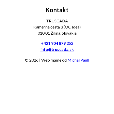
Kontakt
TRUSCADA
Kamenná cesta 3 (OC Idea)
010 01 Žilina, Slovakia
+421 904 879 252
info@truscada.sk
©
2026
| Web máme od
Michal Paull