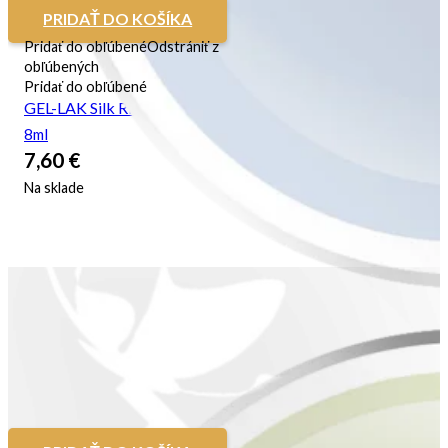
PRIDAŤ DO KOŠÍKA
Pridať do obľúbené
Odstrániť z
obľúbených
Pridať do obľúbené
GEL-LAK Silk Ribbon
8ml
7,60
€
Na sklade