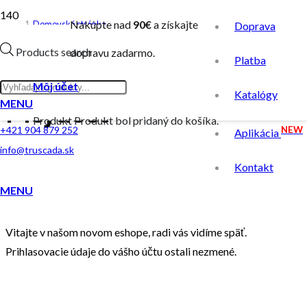
Nakúpte nad
90€
a získajte
Domovská stránka
Doprava
/
Products search
dopravu zadarmo.
Platba
Môj účet
Môj účet
Katalógy
Môj účet
MENU
Produkt
Produkt
bol pridaný do košíka.
NEW
+421 904 879 252
Aplikácia
info@truscada.sk
Kontakt
MENU
Vitajte v našom novom eshope, radi vás vidíme späť.
Prihlasovacie údaje do vášho účtu ostali nezmené.