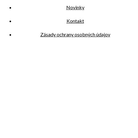
Novinky
Kontakt
Zásady ochrany osobných údajov
O nás
Reklamácie
Kontakt
TRUSCADA
Kamenná cesta 3 (OC Idea)
010 01 Žilina, Slovakia
+421 904 879 252
info@truscada.sk