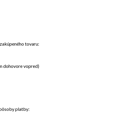
 zakúpeného tovaru:
om dohovore vopred)
pôsoby platby: