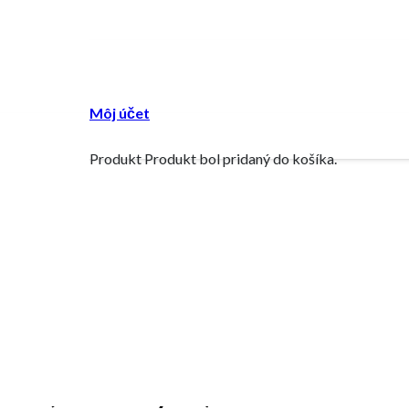
Môj účet
Produkt
Produkt
bol pridaný do košíka.
NEW
#00 (natural nylon) / SLBR1