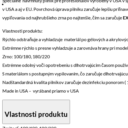
Špeciálne navrhnutý pilník pre profesionálov vyrobený v USA v spo
v USA a aj v EU. Povrchová úprava pilníku zaručuje lepšiu priľnav
vypiľovania od najhrubšieho zrna po najtenšie, čím sa zaručuje
EX
Vlastnosti produktu:
Rýchlo odstraňuje a vyhladzuje materiál po gélových a akrylový
Extrémne rýchlo s presne vyhladzuje a zarovnáva hrany pri model
Zrno: 100/180, 180/220
Extrémne odolný voči opotrebeniu s dlhotrvajúcim časom použív
S materiálom s postupným vypilovaním, čo zaručuje dlhotrvajúcu 
Nadštandardná kvalita pilníkov zaručuje dezinfekciu ponorom ( 10
Made in USA – vyrábané priamo v USA
Vlastnosti produktu