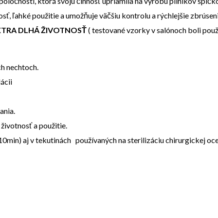
ločnosti, ktorá svoju činnosť upriamila na výrobu pilníkov špičkove
osť, ľahké použitie a umožňuje väčšiu kontrolu a rýchlejšie zbrúse
TRA DLHÁ ŽIVOTNOSŤ
( testované vzorky v salónoch boli použí
ch nechtoch.
ácii
ania.
životnosť a použitie.
min) aj v tekutinách používaných na sterilizáciu chirurgickej oce