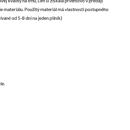
j kvality na trhu, čím si získala prvenstvo v predaji
nie materiálu. Použitý materiál má vlastnosti postupného
vané od 5-8 dní na jeden pilník)
le.