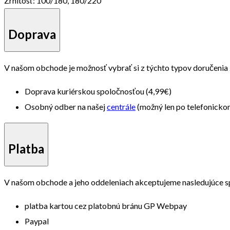
Zrnitosť:
100/180, 180/220
Doprava
V našom obchode je možnosť vybrať si z týchto typov doručenia
Doprava kuriérskou spoločnosťou (4,99€)
Osobný odber na našej
centrále
(možný len po telefonick
Platba
V našom obchode a jeho oddeleniach akceptujeme nasledujúce s
platba kartou cez platobnú bránu GP Webpay
Paypal