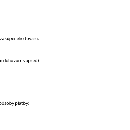
 zakúpeného tovaru:
om dohovore vopred)
pôsoby platby: