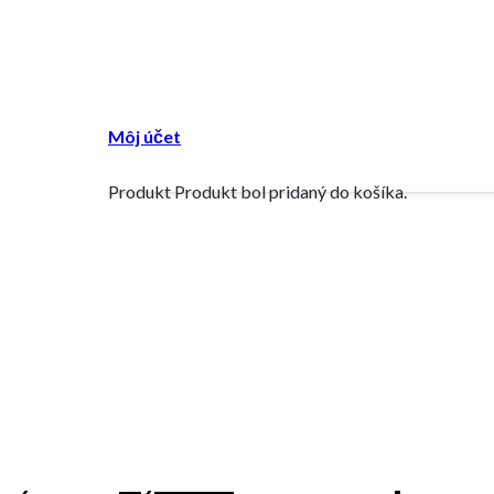
Môj účet
Produkt
Produkt
bol pridaný do košíka.
NEW
2,50 €.
2,00
€
Current price i