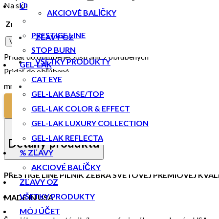
Na sklade
ÚV GÉL
AKCIOVÉ BALÍČKY
ESSENTIAL LINE
Zrnitosť
PRESTIGE LINE
ZĽAVY OZ
Vymazať
STOP BURN
Pridať do obľúbené
Odstrániť z obľúbených
VŠETKY PRODUKTY
GEL-LAK
Pridať do obľúbené
CAT EYE
množstvo Prestige line - Sponge
GEL-LAK BASE/TOP
PRIDAŤ DO KOŠÍKA
GEL-LAK COLOR & EFFECT
GEL-LAK LUXURY COLLECTION
GEL-LAK REFLECTA
Detaily produktu
% ZĽAVY
AKCIOVÉ BALÍČKY
PRESTIGE LINE PILNÍK ZEBRA SVETOVEJ PRÉMIOVEJ KVAL
ZĽAVY OZ
VŠETKY PRODUKTY
MADE IN USA
MÔJ ÚČET