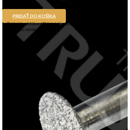
PRIDAŤ DO KOŠÍKA
Pridať do obľúbené
Odstrániť z obľúbených
Pridať do obľúbené
FB 05 – Fine diamond disk 5,0mm
Na sklade