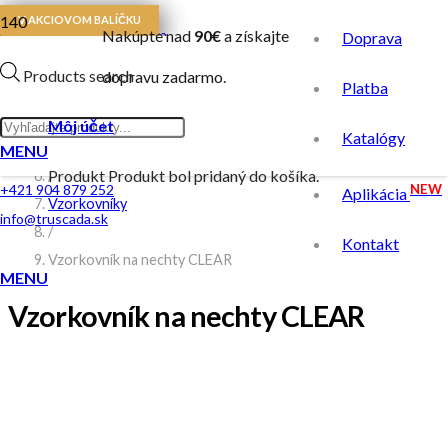
V AKCIOVOM BALÍČKU
V AKCIOVOM BALÍČKU
V AKCIOVOM BALÍČKU
Nakúpte nad
90€
a získajte
Domovská stránka
Doprava
% ZĽAVA
/
Products search
dopravu zadarmo.
Platba
Obchod
/
Môj účet
Katalógy
Pomôcky na nechty
MENU
Produkt
Produkt
bol pridaný do košíka.
/
NEW
+421 904 879 252
Aplikácia
Vzorkovníky
info@truscada.sk
/
Kontakt
Vzorkovník na nechty CLEAR
MENU
Vzorkovník na nechty CLEAR