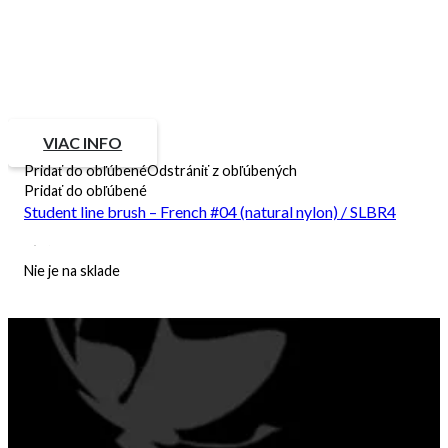
VIAC INFO
Pridať do obľúbené
Odstrániť z obľúbených
Pridať do obľúbené
Student line brush – French #04 (natural nylon) / SLBR4
Nie je na sklade