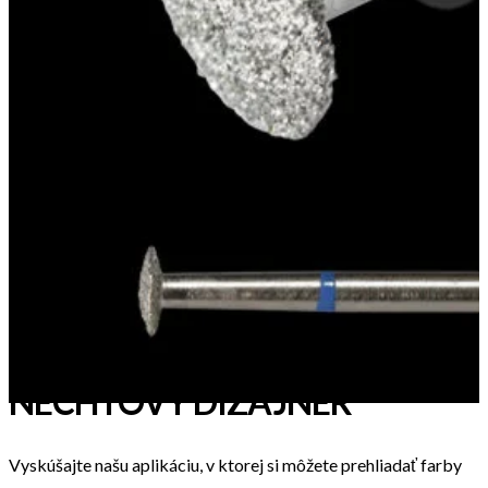
NECHTOVÝ DIZAJNÉR
Vyskúšajte našu aplikáciu, v ktorej si môžete prehliadať farby