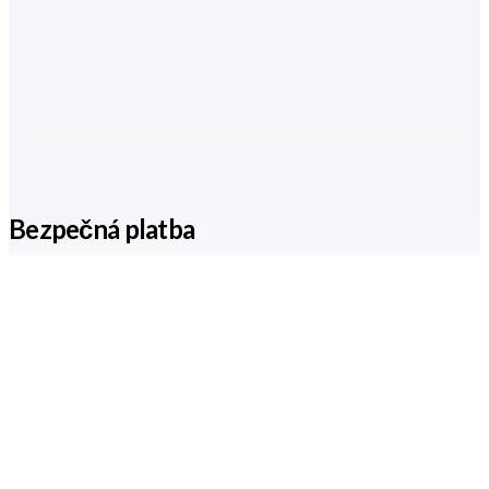
Bezpečná platba
Zaplaťte Vašu objednávku pohodlne a bezpečne
prostredníctvom overenej platobnej brány.
Doručenie až ku Vám domov
Nechajte si doručiť svoju objednávku kuriérom, alebo zvoľte
osobný odber v našej centrále v Žiline.