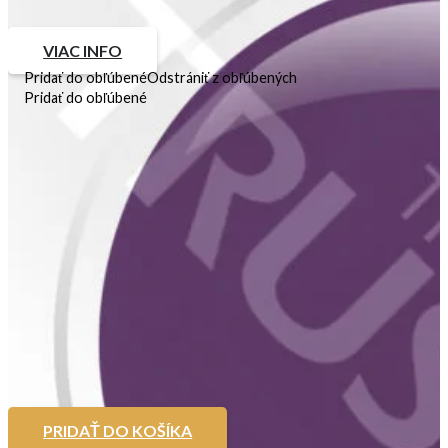
VIAC INFO
Pridať do obľúbené
Odstrániť z obľúbených
Pridať do obľúbené
GEL-LAK 2IN1 Incanto
8ml
7,60
€
Nie je na sklade
PRIDAŤ DO KOŠÍKA