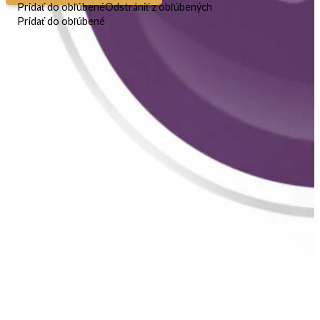
Pridať do obľúbené
Odstrániť z obľúbených
Pridať do obľúbené
GEL-LAK 2IN1 Reflecta Lux 29
8ml
9,60
€
Na sklade