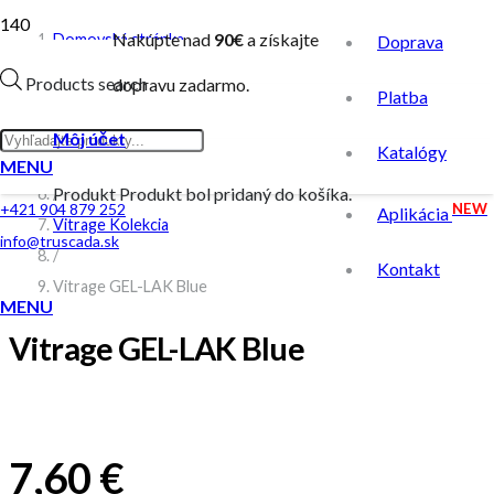
Nakúpte nad
90€
a získajte
Domovská stránka
Doprava
/
Products search
dopravu zadarmo.
Platba
Obchod
/
Môj účet
Katalógy
GEL-LAK
MENU
Produkt
Produkt
bol pridaný do košíka.
/
NEW
+421 904 879 252
Aplikácia
Vitrage Kolekcia
info@truscada.sk
/
Kontakt
Vitrage GEL-LAK Blue
MENU
Vitrage GEL-LAK Blue
7,60
€