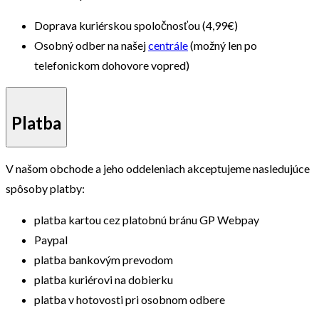
Doprava kuriérskou spoločnosťou (4,99€)
Osobný odber na našej
centrále
(možný len po
telefonickom dohovore vopred)
Platba
V našom obchode a jeho oddeleniach akceptujeme nasledujúce
spôsoby platby:
platba kartou cez platobnú bránu GP Webpay
Paypal
platba bankovým prevodom
platba kuriérovi na dobierku
platba v hotovosti pri osobnom odbere