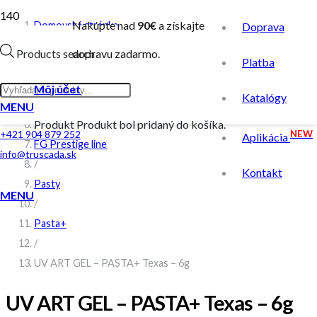
Nakúpte nad
90€
a získajte
Domovská stránka
Doprava
/
Products search
dopravu zadarmo.
Platba
Obchod
/
Môj účet
Katalógy
Farebný UV gél
MENU
Produkt
Produkt
bol pridaný do košíka.
/
NEW
+421 904 879 252
Aplikácia
FG Prestige line
info@truscada.sk
/
Kontakt
Pasty
MENU
/
Pasta+
/
UV ART GEL – PASTA+ Texas – 6g
UV ART GEL – PASTA+ Texas – 6g