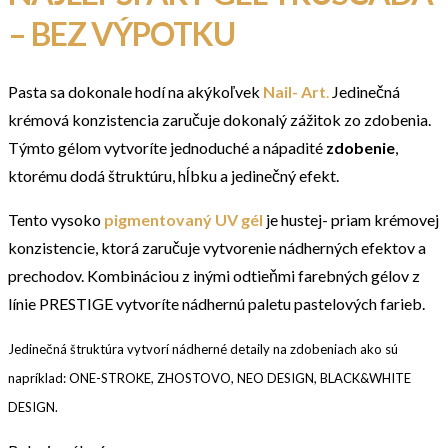
– BEZ VÝPOTKU
Pasta sa dokonale hodí na akýkoľvek
Nail- Art
.
Jedinečná
krémová konzistencia zaručuje dokonalý zážitok zo zdobenia.
Týmto gélom vytvoríte jednoduché a nápadité
zdobenie
,
ktorému dodá štruktúru, hĺbku a jedinečný efekt.
Tento vysoko
pigmentovaný UV gél
je hustej- priam krémovej
konzistencie, ktorá zaručuje vytvorenie nádherných efektov a
prechodov. Kombináciou z inými odtieňmi farebných gélov z
línie PRESTIGE vytvoríte nádhernú paletu pastelových farieb.
Jedinečná štruktúra vytvorí nádherné detaily na zdobeniach ako sú
napríklad: ONE-STROKE, ZHOSTOVO, NEO DESIGN, BLACK&WHITE
DESIGN.