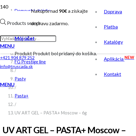
Nakúpte nad
90€
a získajte
Domovská stránka
Doprava
/
Products search
dopravu zadarmo.
Platba
Obchod
/
Môj účet
Katalógy
Farebný UV gél
MENU
Produkt
Produkt
bol pridaný do košíka.
/
NEW
+421 904 879 252
Aplikácia
FG Prestige line
info@truscada.sk
/
Kontakt
Pasty
MENU
/
Pasta+
/
UV ART GEL – PASTA+ Moscow – 6g
UV ART GEL – PASTA+ Moscow –