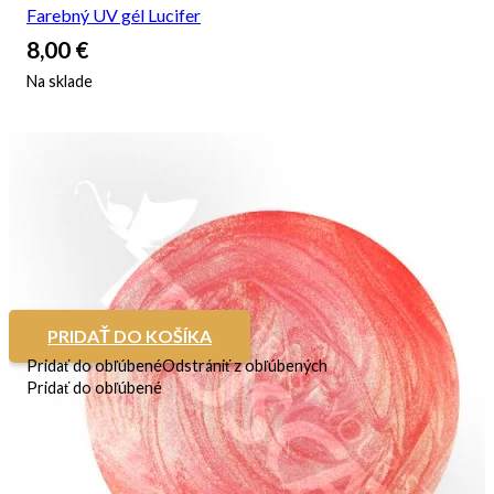
Farebný UV gél Lucifer
8,00
€
Na sklade
PRIDAŤ DO KOŠÍKA
Pridať do obľúbené
Odstrániť z obľúbených
Pridať do obľúbené
Farebný UV gél Lubbi
8,00
€
Na sklade