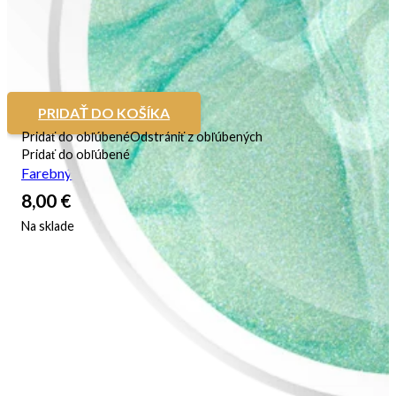
PRIDAŤ DO KOŠÍKA
Pridať do obľúbené
Odstrániť z obľúbených
Pridať do obľúbené
Farebný UV gél Passia
8,00
€
Na sklade