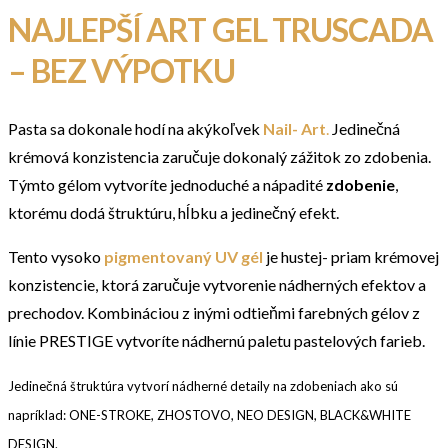
NAJLEPŠÍ ART GEL TRUSCADA
– BEZ VÝPOTKU
Pasta sa dokonale hodí na akýkoľvek
Nail- Art
.
Jedinečná
krémová konzistencia zaručuje dokonalý zážitok zo zdobenia.
Týmto gélom vytvoríte jednoduché a nápadité
zdobenie
,
ktorému dodá štruktúru, hĺbku a jedinečný efekt.
Tento vysoko
pigmentovaný UV gél
je hustej- priam krémovej
konzistencie, ktorá zaručuje vytvorenie nádherných efektov a
prechodov. Kombináciou z inými odtieňmi farebných gélov z
línie PRESTIGE vytvoríte nádhernú paletu pastelových farieb.
Jedinečná štruktúra vytvorí nádherné detaily na zdobeniach ako sú
napríklad: ONE-STROKE, ZHOSTOVO, NEO DESIGN, BLACK&WHITE
DESIGN.