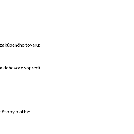
 zakúpeného tovaru:
om dohovore vopred)
pôsoby platby: