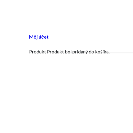
Môj účet
Produkt
Produkt
bol pridaný do košíka.
NEW
 brush #0/5 / SLBR10