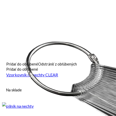
Pridať do obľúbené
Odstrániť z obľúbených
Pridať do obľúbené
Vzorkovník na nechty CLEAR
Na sklade