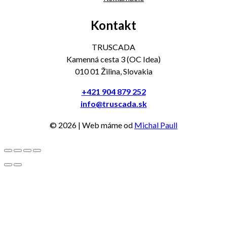
Kontakt
TRUSCADA
Kamenná cesta 3 (OC Idea)
010 01 Žilina, Slovakia
+421 904 879 252
info@truscada.sk
©
2026
| Web máme od
Michal Paull