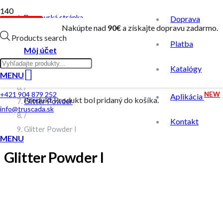
Domovská stránka
Doprava
% ZĽAVA
Nakúpte nad
90€
a získajte dopravu zadarmo.
/
Products search
Platba
Obchod
Môj účet
/
Katalógy
Zdobenie nechtov
MENU
/
NEW
+421 904 879 252
Aplikácia
Produkt
Produkt
bol pridaný do košíka.
Glitter Powder
info@truscada.sk
/
Kontakt
Glitter Powder I
MENU
Glitter Powder I