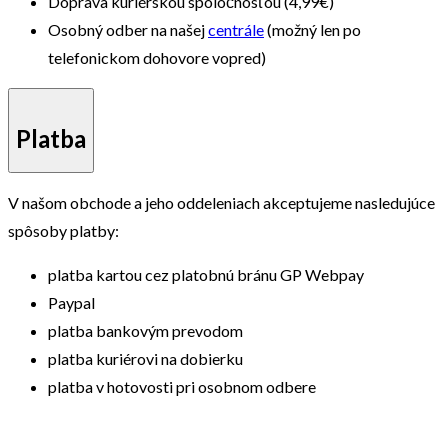
Doprava kuriérskou spoločnosťou (4,99€)
Osobný odber na našej
centrále
(možný len po
telefonickom dohovore vopred)
Platba
V našom obchode a jeho oddeleniach akceptujeme nasledujúce
spôsoby platby:
platba kartou cez platobnú bránu GP Webpay
Paypal
platba bankovým prevodom
platba kuriérovi na dobierku
platba v hotovosti pri osobnom odbere