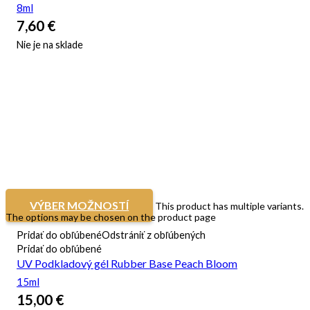
8ml
7,60
€
Nie je na sklade
VÝBER MOŽNOSTÍ
This product has multiple variants.
The options may be chosen on the product page
Pridať do obľúbené
Odstrániť z obľúbených
Pridať do obľúbené
UV Podkladový gél Rubber Base Peach Bloom
15ml
15,00
€