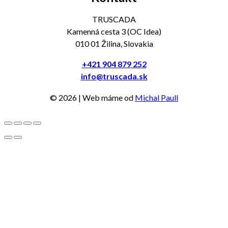
TRUSCADA
Kamenná cesta 3 (OC Idea)
010 01 Žilina, Slovakia
+421 904 879 252
info@truscada.sk
©
2026
| Web máme od
Michal Paull