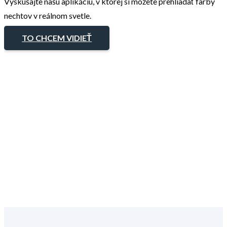
Vyskúšajte našu aplikáciu, v ktorej si môžete prehliadať farby
nechtov v reálnom svetle.
TO CHCEM VIDIEŤ