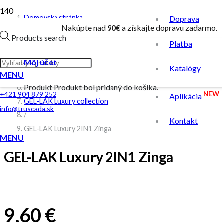
Domovská stránka
Doprava
Nakúpte nad
90€
a získajte dopravu zadarmo.
/
Products search
Platba
Obchod
/
Môj účet
Katalógy
GEL-LAK
MENU
Produkt
Produkt
bol pridaný do košíka.
/
NEW
+421 904 879 252
Aplikácia
GEL-LAK Luxury collection
info@truscada.sk
/
Kontakt
GEL-LAK Luxury 2IN1 Zinga
MENU
GEL-LAK Luxury 2IN1 Zinga
9,60
€