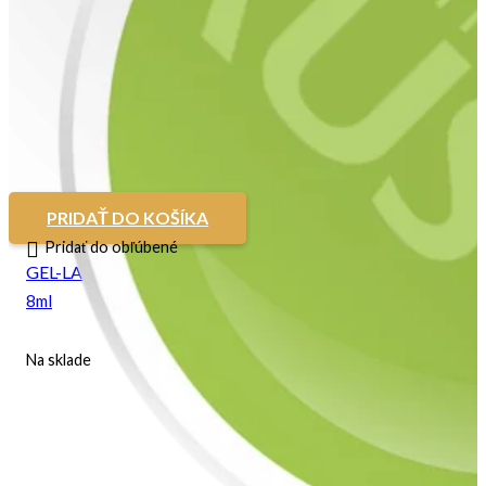
PRIDAŤ DO KOŠÍKA
Pridať do obľúbené
GEL-LAK 2IN1 Pleasure
8ml
Na sklade