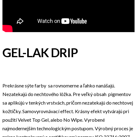
GEL-LAK DRIP
Prekrásne sýte farby sa rovnomerne a ľahko nanášajú.
Nezatekajú do nechtového lôžka. Pre veľký obsah pigmentov
sa aplikújú v tenkých vrstvách, pričom nezatekajú do nechtovej
kožtičky. Samovyrovnávací effect. Krásny efekt vytvárajú pri
použití Velvet Top Gel, alebo No Wipe. Vyrobené
najmodernejším technologickým postupom. Výrobný proces je
prísne kontrolovaný a certifikovaný normou ISO 22716:2007.