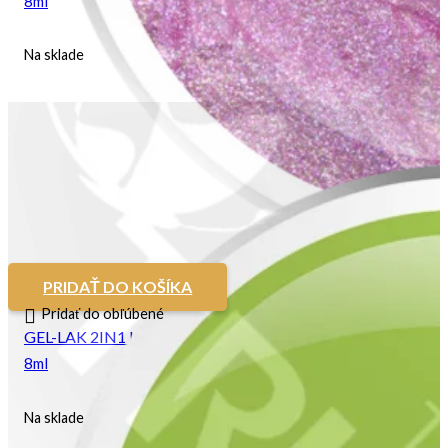
8ml
Na sklade
PRIDAŤ DO KOŠÍKA
Pridať do obľúbené
GEL-LAK 2IN1 Limo
8ml
Na sklade