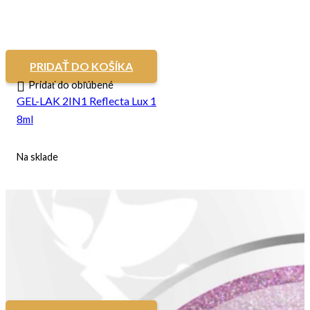
PRIDAŤ DO KOŠÍKA
Pridať do obľúbené
GEL-LAK 2IN1 Reflecta Lux 1
8ml
Na sklade