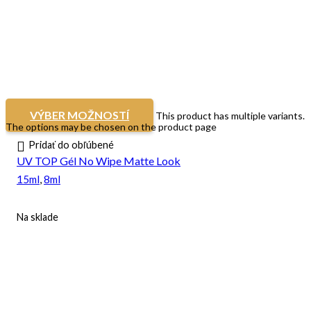
VÝBER MOŽNOSTÍ
This product has multiple variants.
The options may be chosen on the product page
Pridať do obľúbené
UV TOP Gél No Wipe Matte Look
15ml
,
8ml
Na sklade