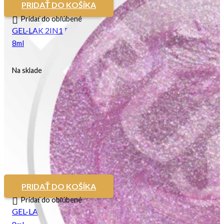
PRIDAŤ DO KOŠÍKA
Pridať do obľúbené
GEL-LAK 2IN1 Rose Quartz
8ml
Na sklade
PRIDAŤ DO KOŠÍKA
Pridať do obľúbené
GEL-LAK 2IN1 Sansa