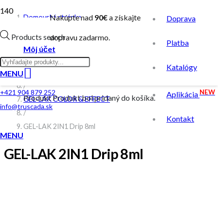
Nakúpte nad
90€
a získajte
Domovská stránka
Doprava
/
Products search
dopravu zadarmo.
Platba
Obchod
Môj účet
/
Katalógy
GEL-LAK
MENU
/
NEW
+421 904 879 252
Aplikácia
Produkt
Produkt
bol pridaný do košíka.
GEL-LAK COLOR & EFFECT
info@truscada.sk
/
Kontakt
GEL-LAK 2IN1 Drip 8ml
MENU
GEL-LAK 2IN1 Drip 8ml