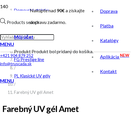
Nakúpte nad
90€
a získajte
Domovská stránka
Doprava
/
Products search
dopravu zadarmo.
Platba
Obchod
/
Môj účet
Katalógy
Farebný UV gél
MENU
Produkt
Produkt
bol pridaný do košíka.
/
NEW
+421 904 879 252
Aplikácia
FG Prestige line
info@truscada.sk
/
Kontakt
PL Klasické UV gély
MENU
/
Farebný UV gél Amet
Farebný UV gél Amet