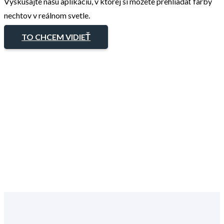
Vyskúšajte našu aplikáciu, v ktorej si môžete prehliadať farby
nechtov v reálnom svetle.
TO CHCEM VIDIEŤ