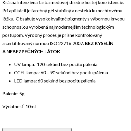
Krásna intenzívna farba medovej stredne hustej konzistencie.
Pri aplikácii je farebný gél stabilný a nesteká ku nechtovému
lôžku. Obsahuje vysokokvalitné pigmenty s výbornou krycou
schopnosťou vyrobená najmodernejším technologickým
postupom. Výrobný proces je prísne kontrolovaný
a certifikovaný normou ISO 22716:2007.
BEZ KYSELÍN
A NEBEZPEČNÝCH LÁTOK
UV lampa: 120 sekúnd bez pocitu pálenia
CCFL lampa: 60 – 90 sekúnd bez pocitu pálenia
LED lampa: 60 sekúnd bez pocitu pálenia
Balenie: 5g
Výdatnosť: 10ml