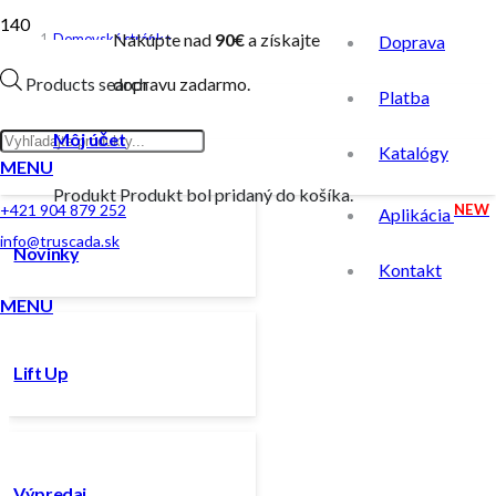
Nakúpte nad
90€
a získajte
Domovská stránka
Doprava
/
Products search
dopravu zadarmo.
Platba
Produkt Farba
/
Môj účet
Katalógy
oranžová
MENU
Produkt
Produkt
bol pridaný do košíka.
NEW
+421 904 879 252
Aplikácia
info@truscada.sk
Novinky
Kontakt
MENU
Lift Up
Výpredaj