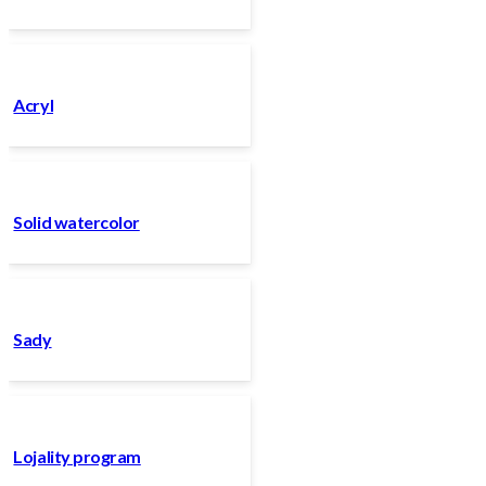
Acryl
Solid watercolor
Sady
Lojality program