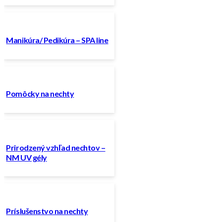
Manikúra/ Pedikúra – SPA line
Pomôcky na nechty
Prirodzený vzhľad nechtov –
NM UV gély
Príslušenstvo na nechty