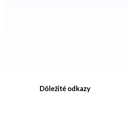
Dôležité odkazy
Akciové balíčky
Môj účet
Katalógy