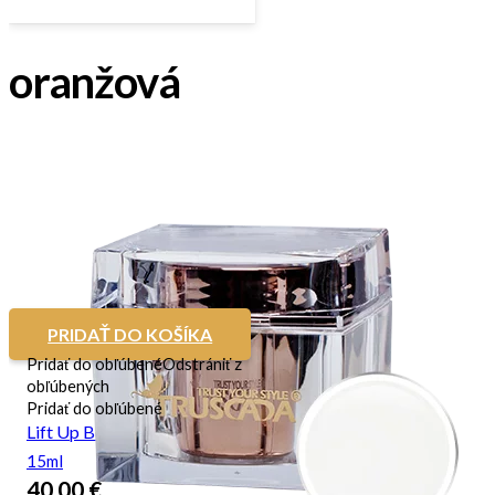
oranžová
PRIDAŤ DO KOŠÍKA
Pridať do obľúbené
Odstrániť z
obľúbených
Pridať do obľúbené
Lift Up Builder Gel
15ml
40,00
€